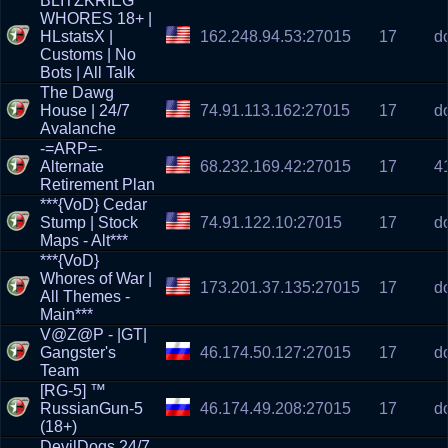
BLITZKRIEG
WHORES 18+ |
HLstatsX |
162.248.94.53:27015
17
d
Customs | No
Bots | All Talk
The Dawg
House | 24/7
74.91.113.162:27015
17
d
Avalanche
-=ARP=-
Alternate
68.232.169.42:27015
17
4
Retirement Plan
***{VoD} Cedar
Stump | Stock
74.91.122.10:27015
17
d
Maps - Alt***
***{VoD}
Whores of War |
173.201.37.135:27015
17
d
All Themes -
Main***
V@Z@P - |GT|
Gangster's
46.174.50.127:27015
17
d
Team
[RG-5] ™
RussianGun-5
46.174.49.208:27015
17
d
(18+)
DevilDogs 24/7