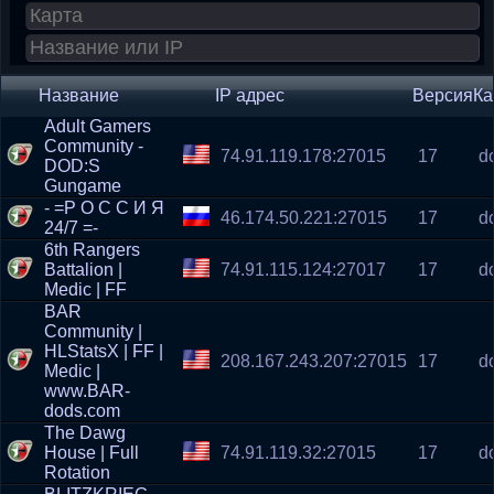
Название
IP адрес
Версия
Ка
Adult Gamers
Community -
74.91.119.178:27015
17
d
DOD:S
Gungame
- =Р О С С И Я
46.174.50.221:27015
17
d
24/7 =-
6th Rangers
Battalion |
74.91.115.124:27017
17
d
Medic | FF
BAR
Community |
HLStatsX | FF |
208.167.243.207:27015
17
d
Medic |
www.BAR-
dods.com
The Dawg
House | Full
74.91.119.32:27015
17
d
Rotation