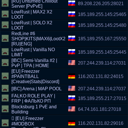
[RU] Unturned Chillout
89.208.226.205:28021
Server [PvPvE]
LowRust | MAX2 X2
185.189.255.145:25465
LOOT
LowRust | SOLO X2
185.189.255.145:25480
LOOT
RedLine #6
SHOP|KITS|MAX6|LootX2
185.189.255.167:25550
[RU|ENG]
LowRust | Vanilla NO
185.189.255.145:25445
LIMIT
[IBC] Semi-Vanilla #2 |
207.244.239.114:27031
PvP | TPA | HOME
[EU] Freezzer
#PAINTBALL
116.202.131.82:24015
[Creative|Stats|Discord]
[IBC] Arena | MAP POOL
207.244.239.114:27037
FALKO ROLE PLAY |
185.189.255.217:27015
FRP | ФАЛЬКО РП
Blocksburg 1 PvE and
64.74.161.181:27018
Building
 [EU] Freezzer
116.202.131.82:29016
#MODBOX