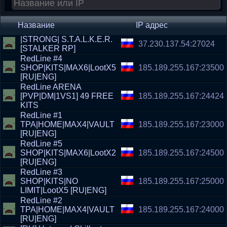
Название
IP адрес
|STRONG| S.T.A.L.K.E.R.
37.230.137.54:27024
[STALKER RP]
RedLine #4
SHOP|KITS|MAX6|LootX5
185.189.255.167:23500
[RU|ENG]
RedLine ARENA
[PVP|DM|1VS1] 49 FREE
185.189.255.167:24424
KITS
RedLine #1
TPA|HOME|MAX4|VAULT
185.189.255.167:23000
[RU|ENG]
RedLine #5
SHOP|KITS|MAX6|LootX2
185.189.255.167:24500
[RU|ENG]
RedLine #3
SHOP|KITS|NO
185.189.255.167:25000
LIMIT|LootX5 [RU|ENG]
RedLine #2
TPA|HOME|MAX4|VAULT
185.189.255.167:24000
[RU|ENG]