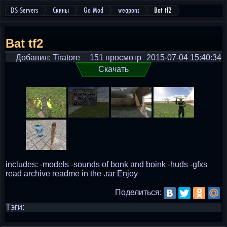
DS-Servers
Скины
Go Mod
weapons
Bat tf2
Bat tf2
Добавил: Tiratore
151 просмотр
2015-07-04 15:40:34
Скачать
includes: -models -sounds of bonk and boink -huds -gfxs
read archive readme in the .rar Enjoy
Поделиться:
Тэги: