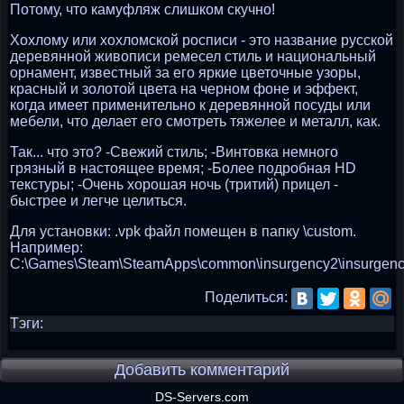
Потому, что камуфляж слишком скучно!
Хохлому или хохломской росписи - это название русской
деревянной живописи ремесел стиль и национальный
орнамент, известный за его яркие цветочные узоры,
красный и золотой цвета на черном фоне и эффект,
когда имеет применительно к деревянной посуды или
мебели, что делает его смотреть тяжелее и металл, как.
Так... что это? -Свежий стиль; -Винтовка немного
грязный в настоящее время; -Более подробная HD
текстуры; -Очень хорошая ночь (тритий) прицел -
быстрее и легче целиться.
Для установки: .vpk файл помещен в папку \custom.
Например:
C:\Games\Steam\SteamApps\common\insurgency2\insurgenc
Поделиться:
Тэги:
Добавить комментарий
DS-Servers.com