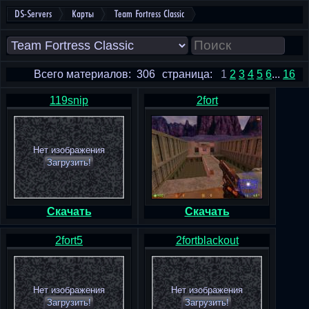
DS-Servers
Карты
Team Fortress Classic
Всего материалов: 306
страница:
1
2
3
4
5
6
...
16
119snip
2fort
Нет изображения
Загрузить!
Скачать
Скачать
2fort5
2fortblackout
Нет изображения
Нет изображения
Загрузить!
Загрузить!