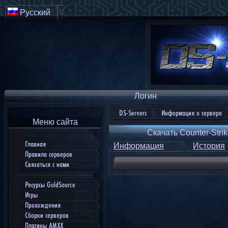
Русский
Логин
DS-Servers
Информация о сервере
Меню сайта
Скачать Counter-Strik
Главная
Информация
История
Правила серверов
Связаться с нами
Ресурсы GoldSource
Игры
Прохождения
Сборки серверов
Плагины AMXX