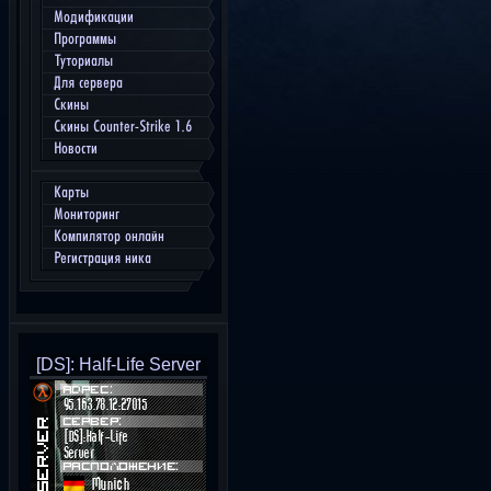
Модификации
Программы
Туториалы
Для сервера
Скины
Скины Counter-Strike 1.6
Новости
Карты
Мониторинг
Компилятор онлайн
Регистрация ника
[DS]: Half-Life Server