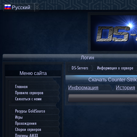
Русский
Логин
DS-Servers
Информация о сервере
Меню сайта
Скачать Counter-Strik
Главная
Информация
История
Правила серверов
Связаться с нами
Ресурсы GoldSource
Игры
Прохождения
Сборки серверов
Плагины AMXX