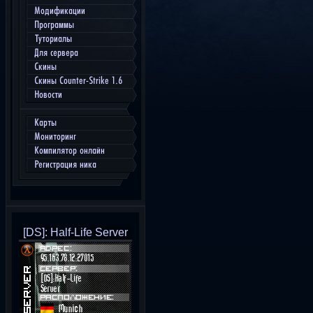
Модификации
Программы
Туториалы
Для сервера
Скины
Скины Counter-Strike 1.6
Новости
Карты
Мониторинг
Компилятор онлайн
Регистрация ника
[DS]: Half-Life Server