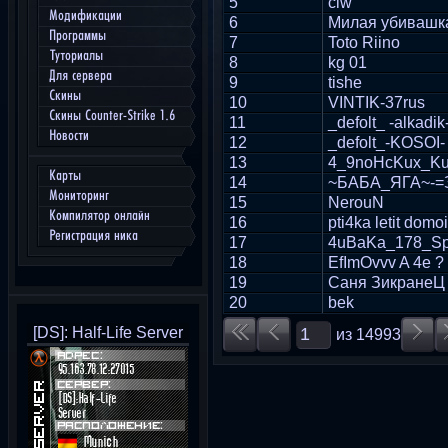
5
clw
Модификации
6
Милая убивашк
Программы
7
Toto Riino
Туториалы
8
kg 01
Для сервера
9
tishe
Скины
10
VINTIK-37rus
Скины Counter-Strike 1.6
11
_defolt_ -alkadik
Новости
12
_defolt_-KOSOI-
13
4_9noHcKux_Ku
Карты
14
~БАБА_ЯГА~-=
Мониторинг
15
NerouN
Компилятор онлайн
16
pti4ka letit domoi
Регистрация ника
17
4uBaKa_178_Sp
18
EfImOvvv A 4e ?
19
Саня ЗикранеЦ
20
bek
[DS]: Half-Life Server
из
14993