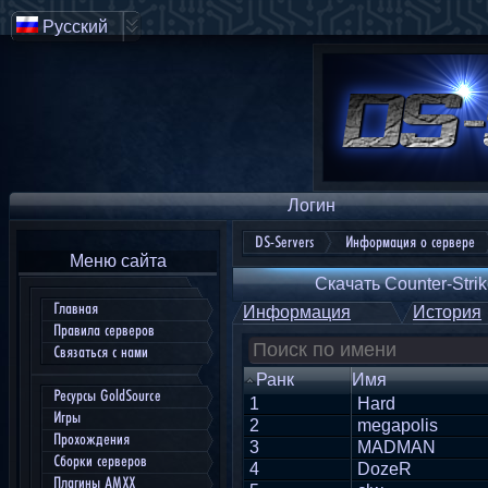
Русский
Логин
DS-Servers
Информация о сервере
Меню сайта
Скачать Counter-Strik
Главная
Информация
История
Правила серверов
Связаться с нами
Ранк
Имя
Ресурсы GoldSource
1
Hard
Игры
2
megapolis
Прохождения
3
MADMAN
Сборки серверов
4
DozeR
Плагины AMXX