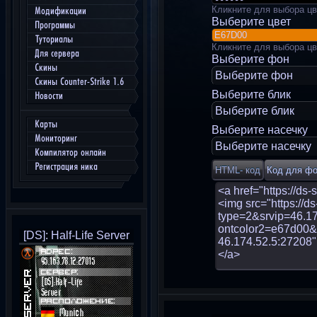
Кликните для выбора цв
Модификации
Выберите цвет
Программы
Туториалы
Кликните для выбора цв
Для сервера
Выберите фон
Скины
Выберите фон
Скины Counter-Strike 1.6
Выберите блик
Новости
Выберите блик
Карты
Выберите насечку
Мониторинг
Выберите насечку
Компилятор онлайн
Регистрация ника
[DS]: Half-Life Server