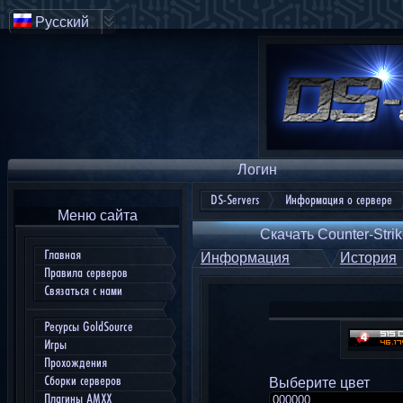
Русский
Логин
DS-Servers
Информация о сервере
Меню сайта
Скачать Counter-Strik
Главная
Информация
История
Правила серверов
Связаться с нами
Ресурсы GoldSource
Игры
Прохождения
Сборки серверов
Выберите цвет
Плагины AMXX