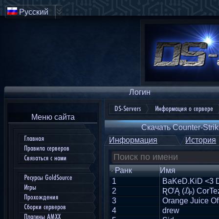
Русский
Логин
DS-Servers
Информация о сервере
Меню сайта
Скачать Counter-Strik
Главная
Информация
История
Правила серверов
Связаться с нами
Ранк
Имя
Ресурсы GoldSource
1
BaKeD.KiD <3 
Игры
2
ƦƠĄ (₯) CorTe
Прохождения
3
Orange Juice Of
Сборки серверов
4
drew
Плагины AMXX