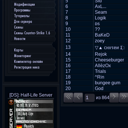
5
Sid
Модификации
6
AxL...
Программы
7
Seam
Туториалы
8
Logik
Для сервера
9
ᴅs
Скины
10
??
Скины Counter-Strike 1.6
11
BaKeD
Новости
12
zoey
13
▽▲ снхรеи 1҉
Карты
14
Rejok
Мониторинг
15
Cheeseburger
Компилятор онлайн
16
AllèzOx
Регистрация ника
17
Trials
18
^Rin
19
bungee gum
20
God
[DS]: Half-Life Server
из
864