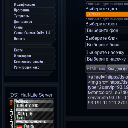
Кликните для выбора цв
Модификации
Выберите цвет
Программы
Туториалы
Кликните для выбора цв
Для сервера
Выберите фон
Скины
Выберите фон
Скины Counter-Strike 1.6
Выберите блик
Новости
Выберите блик
Карты
Выберите насечку
Мониторинг
Выберите насечку
Компилятор онлайн
Регистрация ника
[DS]: Half-Life Server