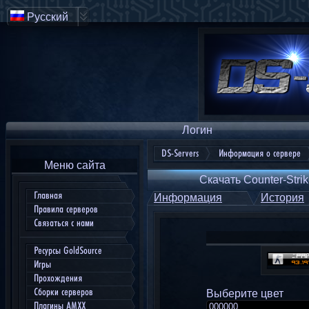
Русский
Логин
DS-Servers
Информация о сервере
Меню сайта
Скачать Counter-Strik
Главная
Информация
История
Правила серверов
Связаться с нами
Ресурсы GoldSource
Игры
Прохождения
Сборки серверов
Выберите цвет
Плагины AMXX