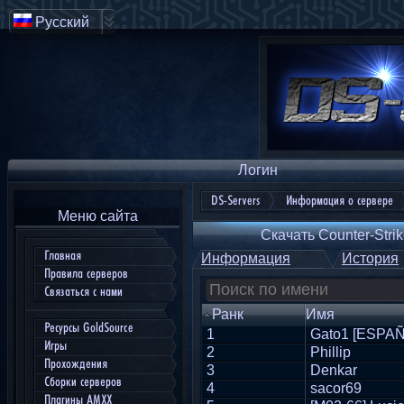
Русский
Логин
DS-Servers
Информация о сервере
Меню сайта
Скачать Counter-Strik
Главная
Информация
История
Правила серверов
Связаться с нами
Ранк
Имя
Ресурсы GoldSource
1
Gato1 [ESPAÑ
Игры
2
Phillip
Прохождения
3
Denkar
Сборки серверов
4
sacor69
Плагины AMXX