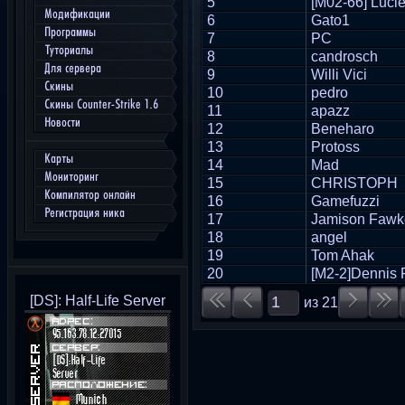
5
[M02-66] Luci
Модификации
6
Gato1
Программы
7
PC
Туториалы
8
candrosch
Для сервера
9
Willi Vici
Скины
10
pedro
Скины Counter-Strike 1.6
11
apazz
Новости
12
Beneharo
13
Protoss
Карты
14
Mad
Мониторинг
15
CHRISTOPH
Компилятор онлайн
16
Gamefuzzi
Регистрация ника
17
Jamison Fawk
18
angel
19
Tom Ahak
20
[M2-2]Dennis F
[DS]: Half-Life Server
из
21