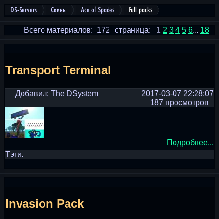
DS-Servers
Скины
Ace of Spades
Full packs
Всего материалов: 172
страница:
1
2
3
4
5
6
...
18
Transport Terminal
Добавил: The DSystem
2017-03-07 22:28:07
187 просмотров
Подробнее...
Тэги:
Invasion Pack