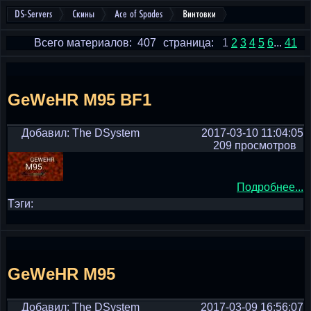
DS-Servers
Скины
Ace of Spades
Винтовки
Всего материалов: 407
страница:
1
2
3
4
5
6
...
41
GeWeHR M95 BF1
Добавил: The DSystem
2017-03-10 11:04:05
209 просмотров
Подробнее...
Тэги:
GeWeHR M95
Добавил: The DSystem
2017-03-09 16:56:07