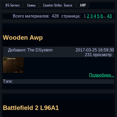
DS-Servers
Скины
Counter-Strike: Source
AWP
Всего материалов: 428
страница:
1
2
3
4
5
6
...
43
Wooden Awp
Добавил: The DSystem
2017-03-25 16:59:30
231 просмотр
Подробнее...
Тэги:
Battlefield 2 L96A1