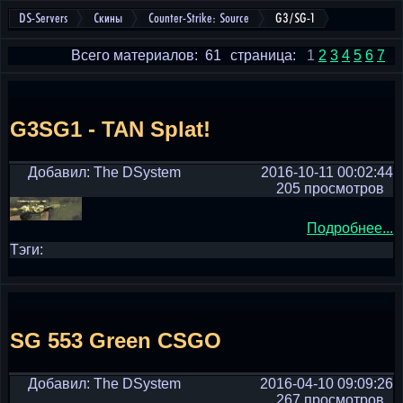
DS-Servers
Скины
Counter-Strike: Source
G3/SG-1
Всего материалов: 61
страница:
1
2
3
4
5
6
7
G3SG1 - TAN Splat!
Добавил: The DSystem
2016-10-11 00:02:44
205 просмотров
Подробнее...
Тэги:
SG 553 Green CSGO
Добавил: The DSystem
2016-04-10 09:09:26
267 просмотров