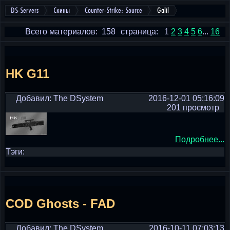
DS-Servers
Скины
Counter-Strike: Source
Galil
Всего материалов: 158
страница:
1
2
3
4
5
6
...
16
HK G11
Добавил: The DSystem
2016-12-01 05:16:09
201 просмотр
Подробнее...
Тэги:
COD Ghosts - FAD
Добавил: The DSystem
2016-10-11 07:03:13