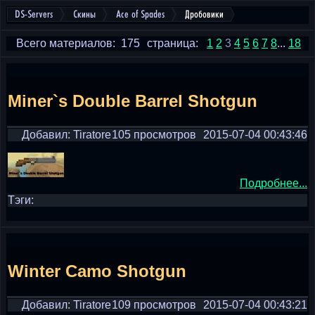
DS-Servers
Скины
Ace of Spades
Дробовики
Всего материалов: 175
страница:
1
2
3
4
5
6
7
8
...
18
Miner`s Double Barrel Shotgun
Добавил: Tiratore
105 просмотров
2015-07-04 00:43:46
Подробнее...
Тэги:
Winter Camo Shotgun
Добавил: Tiratore
109 просмотров
2015-07-04 00:43:21