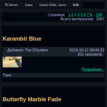
DS-Servers
Скины
Counter-Strike: Source
Knife
страница:
1
2
3
4
5
6
7
8
...
109
Всего материалов: 1087
Karambit Blue
Добавил: The DSystem
2016-10-11 08:44:33
201 просмотр
Подробнее...
Тэги:
Butterfly Marble Fade