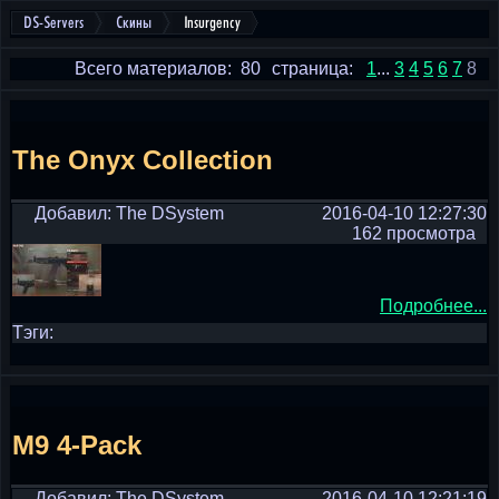
DS-Servers
Скины
Insurgency
Всего материалов: 80
страница:
1
...
3
4
5
6
7
8
The Onyx Collection
Добавил: The DSystem
2016-04-10 12:27:30
162 просмотра
Подробнее...
Тэги:
M9 4-Pack
Добавил: The DSystem
2016-04-10 12:21:19