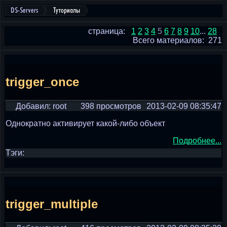
DS-Servers
Туториалы
страница:
1
2
3
4
5
6
7
8
9
10
...
28
Всего материалов: 271
trigger_once
Добавил: root
398 просмотров
2013-02-09 08:35:47
Однократно активирует какой-либо объект
Подробнее...
Тэги:
trigger_multiple