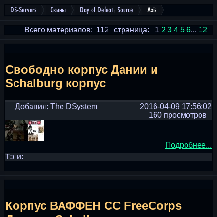
DS-Servers
Скины
Day of Defeat: Source
Axis
Всего материалов: 112
страница:
1
2
3
4
5
6
...
12
Свободно корпус Дании и
Schalburg корпус
Добавил: The DSystem
2016-04-09 17:56:02
160 просмотров
Подробнее...
Тэги:
Корпус ВАФФЕН СС FreeCorps