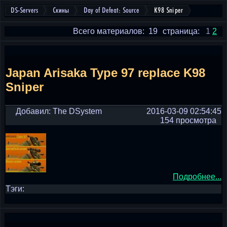
DS-Servers
Скины
Day of Defeat: Source
K98 Sniper
Всего материалов: 19
страница:
1
2
Japan Arisaka Type 97 replace K98
Sniper
Добавил: The DSystem
2016-03-09 02:54:45
154 просмотра
Подробнее...
Тэги: