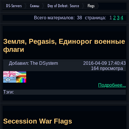
DS-Servers
Скины
Day of Defeat: Source
Flags
Всего материалов: 38
страница:
1
2
3
4
Земля, Pegasis, Единорог военные
флаги
Добавил: The DSystem
2016-04-09 17:40:43
164 просмотра
Подробнее...
Тэги:
Secession War Flags