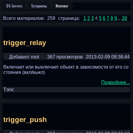
DS-Servers
Туториалы
Маппинг
Всего материалов: 259
страница:
1
2
3
4
5
6
7
8
9
...
26
trigger_relay
Добавил: root
367 просмотров
2013-02-09 08:36:44
Включает или выключает объект в зависимости от его со
стояния (вкл/выкл)
Подробнее...
Тэги:
trigger_push